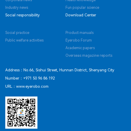
Corporate news
Health knowledge
Industry news
Fun popular science
Social responsibility
Download Center
Social practice
Product manuals
Public welfare activities
Eyerobo Forum
Academic papers
Overseas magazine reports
Address：No.66, Sishui Street, Hunnan District, Shenyang City
Number：+971 50 96 86 192
URL：www.eyerobo.com